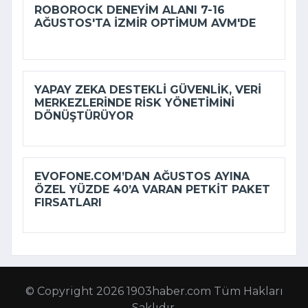
ROBOROCK DENEYIM ALANI 7-16
AĞUSTOS'TA İZMIR OPTIMUM AVM'DE
YAPAY ZEKA DESTEKLI GÜVENLIK, VERI
MERKEZLERINDE RISK YÖNETIMINI
DÖNÜŞTÜRÜYOR
EVOFONE.COM’DAN AĞUSTOS AYINA
ÖZEL YÜZDE 40’A VARAN PETKIT PAKET
FIRSATLARI
© Copyright 2026 1903haber.com Tüm Hakları
Saklıdır.