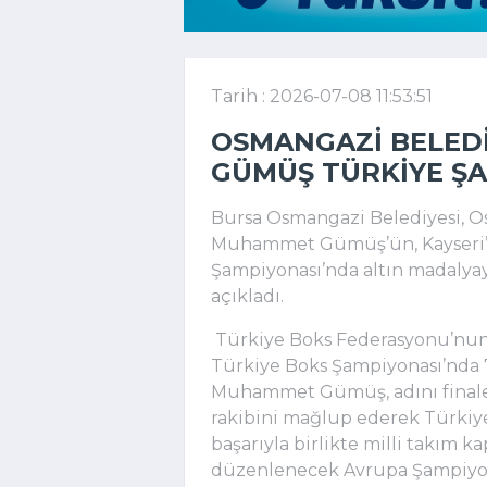
Tarih : 2026-07-08 11:53:51
OSMANGAZI BELE
GÜMÜŞ TÜRKIYE Ş
Bursa Osmangazi Belediyesi, 
Muhammet Gümüş’ün, Kayseri’
Şampiyonası’nda altın madaly
açıkladı.
Türkiye Boks Federasyonu’nun 2
Türkiye Boks Şampiyonası’nda 
Muhammet Gümüş, adını finale
rakibini mağlup ederek Türkiye
başarıyla birlikte milli takım k
düzenlenecek Avrupa Şampiyonas