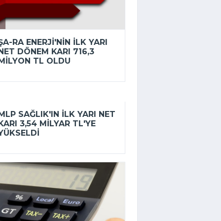
ŞA-RA ENERJI'NIN ILK YARI
NET DÖNEM KARI 716,3
MILYON TL OLDU
MLP SAĞLIK'IN ILK YARI NET
KARI 3,54 MILYAR TL'YE
YÜKSELDI