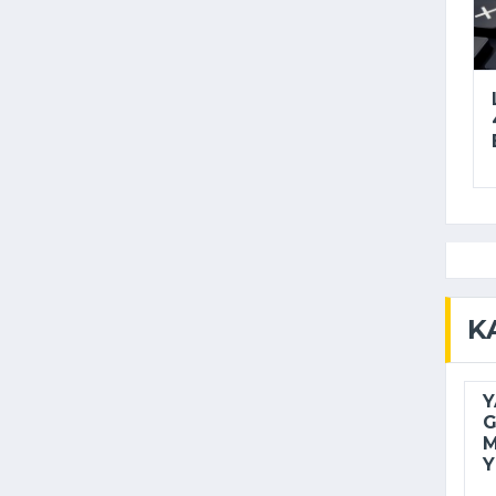
K
Y
G
M
Y