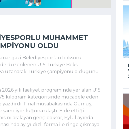
DIYESPORLU MUHAMMET
AMPIYONU OLDU
Osmangazi Belediyespor’un boksörü
de düzenlenen U15 Türkiye Boks
aya uzanarak Türkiye şampiyonu olduğunu
026 yılı faaliyet programında yer alan U15
75 kilogram kategorisinde mücadele eden
 yazdırdı. Final müsabakasında Gümüş,
 şampiyonluğuna ulaştı. Elde ettiği
apısını aralayan genç boksör, Eylül ayında
ı’nda ay-yıldızlı forma ile ringe çıkmaya