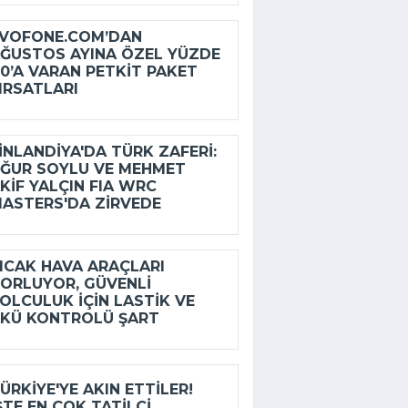
VOFONE.COM’DAN
ĞUSTOS AYINA ÖZEL YÜZDE
0’A VARAN PETKIT PAKET
IRSATLARI
INLANDIYA'DA TÜRK ZAFERI:
ĞUR SOYLU VE MEHMET
KIF YALÇIN FIA WRC
ASTERS'DA ZIRVEDE
ICAK HAVA ARAÇLARI
ORLUYOR, GÜVENLI
OLCULUK IÇIN LASTIK VE
KÜ KONTROLÜ ŞART
ÜRKIYE'YE AKIN ETTILER!
ŞTE EN ÇOK TATILCI