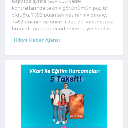
Raporda ayrıca, S&P 500 vadeli
kontratlarında teknik görünümün pozitif
olduğu, 7.552 puan seviyesinin ilk direnç,
7.452 puanın ise önemli destek konumunda
bulunduğu değerlendirmesine yer verildi.
Hibya Haber Ajansı