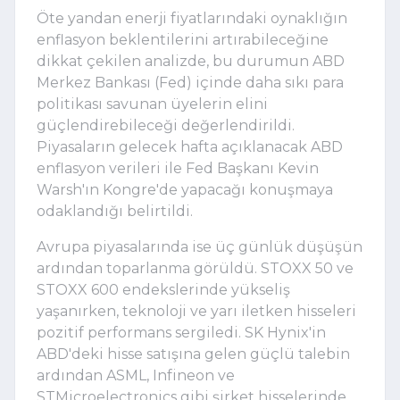
Öte yandan enerji fiyatlarındaki oynaklığın
enflasyon beklentilerini artırabileceğine
dikkat çekilen analizde, bu durumun ABD
Merkez Bankası (Fed) içinde daha sıkı para
politikası savunan üyelerin elini
güçlendirebileceği değerlendirildi.
Piyasaların gelecek hafta açıklanacak ABD
enflasyon verileri ile Fed Başkanı Kevin
Warsh'ın Kongre'de yapacağı konuşmaya
odaklandığı belirtildi.
Avrupa piyasalarında ise üç günlük düşüşün
ardından toparlanma görüldü. STOXX 50 ve
STOXX 600 endekslerinde yükseliş
yaşanırken, teknoloji ve yarı iletken hisseleri
pozitif performans sergiledi. SK Hynix'in
ABD'deki hisse satışına gelen güçlü talebin
ardından ASML, Infineon ve
STMicroelectronics gibi şirket hisselerinde