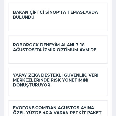
BAKAN ÇIFTCI SINOP’TA TEMASLARDA
BULUNDU
ROBOROCK DENEYIM ALANI 7-16
AĞUSTOS'TA İZMIR OPTIMUM AVM'DE
YAPAY ZEKA DESTEKLI GÜVENLIK, VERI
MERKEZLERINDE RISK YÖNETIMINI
DÖNÜŞTÜRÜYOR
EVOFONE.COM’DAN AĞUSTOS AYINA
ÖZEL YÜZDE 40’A VARAN PETKIT PAKET