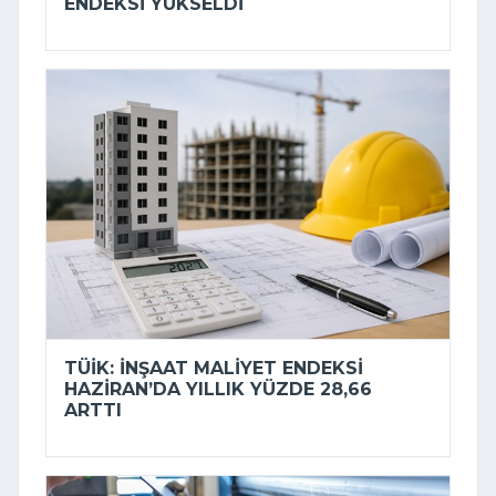
ENDEKSI YÜKSELDI
TÜİK: İNŞAAT MALIYET ENDEKSI
HAZIRAN’DA YILLIK YÜZDE 28,66
ARTTI