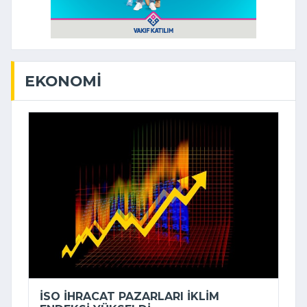
EKONOMI
İSO İHRACAT PAZARLARI İKLIM