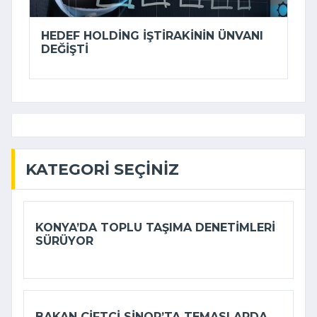
HEDEF HOLDING IŞTIRAKININ ÜNVANI
DEĞIŞTI
KATEGORI SEÇINIZ
KONYA’DA TOPLU TAŞIMA DENETIMLERI
SÜRÜYOR
BAKAN ÇIFTCI SINOP’TA TEMASLARDA