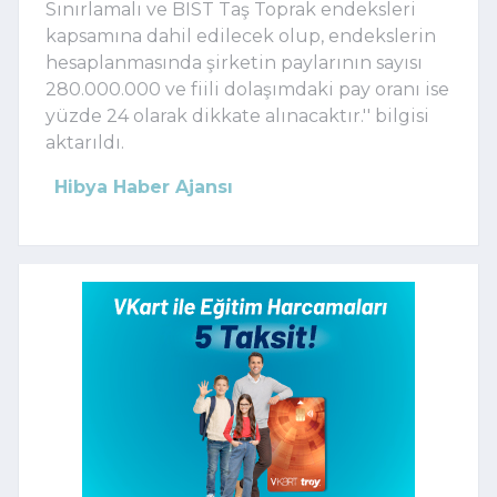
Sınırlamalı ve BIST Taş Toprak endeksleri
kapsamına dahil edilecek olup, endekslerin
hesaplanmasında şirketin paylarının sayısı
280.000.000 ve fiili dolaşımdaki pay oranı ise
yüzde 24 olarak dikkate alınacaktır.'' bilgisi
aktarıldı.
Hibya Haber Ajansı