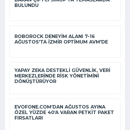
BULUNDU
ROBOROCK DENEYIM ALANI 7-16
AĞUSTOS'TA İZMIR OPTIMUM AVM'DE
YAPAY ZEKA DESTEKLI GÜVENLIK, VERI
MERKEZLERINDE RISK YÖNETIMINI
DÖNÜŞTÜRÜYOR
EVOFONE.COM’DAN AĞUSTOS AYINA
ÖZEL YÜZDE 40’A VARAN PETKIT PAKET
FIRSATLARI