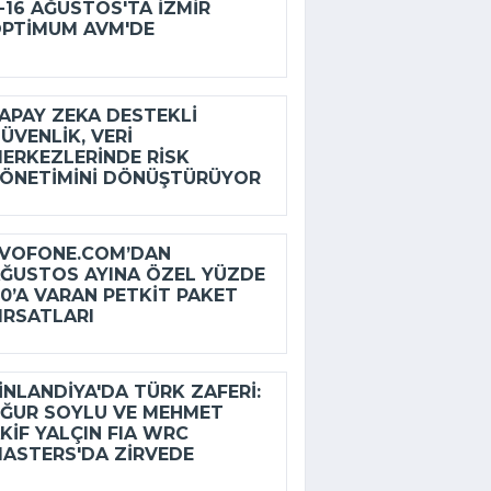
-16 AĞUSTOS'TA İZMIR
PTIMUM AVM'DE
APAY ZEKA DESTEKLI
ÜVENLIK, VERI
ERKEZLERINDE RISK
ÖNETIMINI DÖNÜŞTÜRÜYOR
VOFONE.COM’DAN
ĞUSTOS AYINA ÖZEL YÜZDE
0’A VARAN PETKIT PAKET
IRSATLARI
INLANDIYA'DA TÜRK ZAFERI:
ĞUR SOYLU VE MEHMET
KIF YALÇIN FIA WRC
ASTERS'DA ZIRVEDE