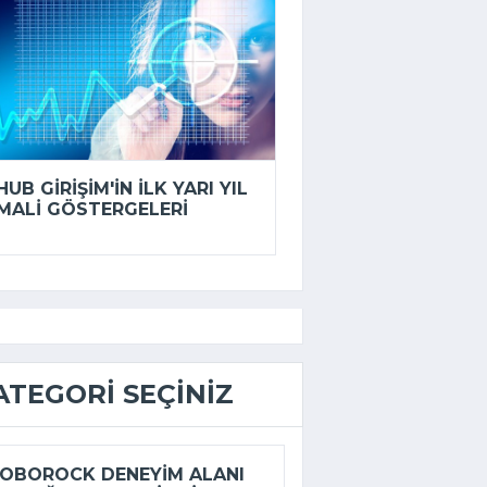
HUB GIRIŞIM'IN ILK YARI YIL
MALI GÖSTERGELERI
ATEGORI SEÇINIZ
OBOROCK DENEYIM ALANI