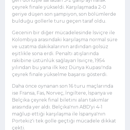
geri dönüşle sahadan 3-2 galip ayrılarak
çeyrek finale yükseldi. Karşılaşmada 2-0
geriye düşen son şampiyon, son bölümlerde
bulduğu gollerle turu geçen taraf oldu.
Gecenin bir diğer mücadelesinde İsviçre ile
Kolombiya arasındaki karşılaşma normal süre
ve uzatma dakikalarının ardından golsüz
eşitlikle sona erdi. Penaltı atışlarında
rakibine üstünlük sağlayan İsviçre, 1954
yılından bu yana ilk kez Dünya Kupası'nda
çeyrek finale yükselme başarısı gösterdi.
Daha önce oynanan son 16 turu maçlarında
ise Fransa, Fas, Norveç, İngiltere, İspanya ve
Belçika çeyrek final biletini alan takımlar
arasında yer aldı. Belçika'nın ABD'yi 4-1
mağlup ettiği karşılaşma ile İspanya'nın
Portekiz'i tek golle geçtiği mücadele dikkat
çekti.