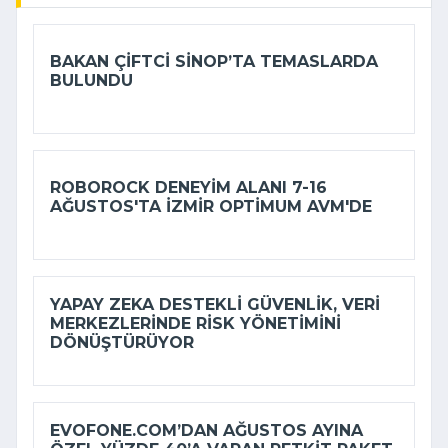
BAKAN ÇIFTCI SINOP’TA TEMASLARDA
BULUNDU
ROBOROCK DENEYIM ALANI 7-16
AĞUSTOS'TA İZMIR OPTIMUM AVM'DE
YAPAY ZEKA DESTEKLI GÜVENLIK, VERI
MERKEZLERINDE RISK YÖNETIMINI
DÖNÜŞTÜRÜYOR
EVOFONE.COM’DAN AĞUSTOS AYINA