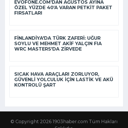
EVOFONE.COM’DAN AĞUSTOS AYINA
ÖZEL YÜZDE 40’A VARAN PETKIT PAKET
FIRSATLARI
FINLANDIYA'DA TÜRK ZAFERI: UĞUR
SOYLU VE MEHMET AKIF YALÇIN FIA
WRC MASTERS'DA ZIRVEDE
SICAK HAVA ARAÇLARI ZORLUYOR,
GÜVENLI YOLCULUK IÇIN LASTIK VE AKÜ
KONTROLÜ ŞART
© Copyright 2026 1903haber.com Tüm Hakları