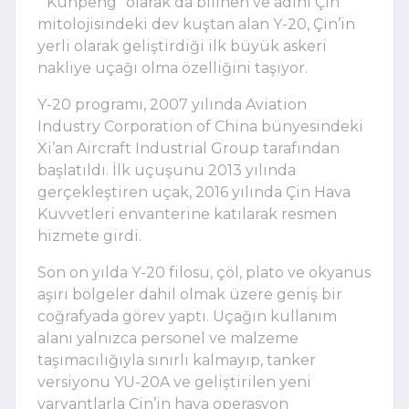
“Kunpeng” olarak da bilinen ve adını Çin
mitolojisindeki dev kuştan alan Y-20, Çin’in
yerli olarak geliştirdiği ilk büyük askeri
nakliye uçağı olma özelliğini taşıyor.
Y-20 programı, 2007 yılında Aviation
Industry Corporation of China bünyesindeki
Xi’an Aircraft Industrial Group tarafından
başlatıldı. İlk uçuşunu 2013 yılında
gerçekleştiren uçak, 2016 yılında Çin Hava
Kuvvetleri envanterine katılarak resmen
hizmete girdi.
Son on yılda Y-20 filosu, çöl, plato ve okyanus
aşırı bölgeler dahil olmak üzere geniş bir
coğrafyada görev yaptı. Uçağın kullanım
alanı yalnızca personel ve malzeme
taşımacılığıyla sınırlı kalmayıp, tanker
versiyonu YU-20A ve geliştirilen yeni
varyantlarla Çin’in hava operasyon