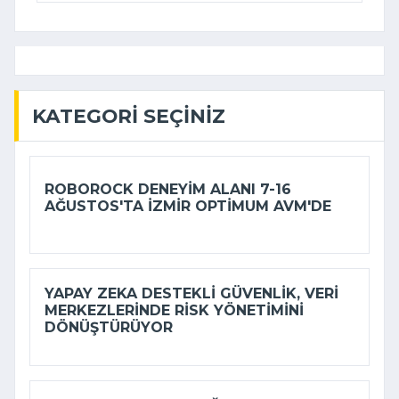
KATEGORI SEÇINIZ
ROBOROCK DENEYIM ALANI 7-16
AĞUSTOS'TA İZMIR OPTIMUM AVM'DE
YAPAY ZEKA DESTEKLI GÜVENLIK, VERI
MERKEZLERINDE RISK YÖNETIMINI
DÖNÜŞTÜRÜYOR