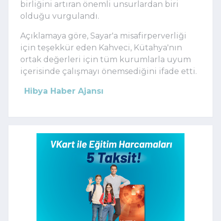
birliğini artıran önemli unsurlardan biri
olduğu vurgulandı.
Açıklamaya göre, Sayar'a misafirperverliği
için teşekkür eden Kahveci, Kütahya'nın
ortak değerleri için tüm kurumlarla uyum
içerisinde çalışmayı önemsediğini ifade etti.
Hibya Haber Ajansı