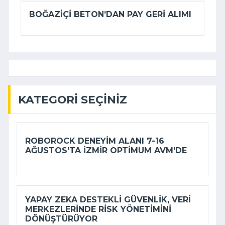
BOĞAZIÇI BETON’DAN PAY GERI ALIMI
KATEGORI SEÇINIZ
ROBOROCK DENEYIM ALANI 7-16
AĞUSTOS'TA İZMIR OPTIMUM AVM'DE
YAPAY ZEKA DESTEKLI GÜVENLIK, VERI
MERKEZLERINDE RISK YÖNETIMINI
DÖNÜŞTÜRÜYOR