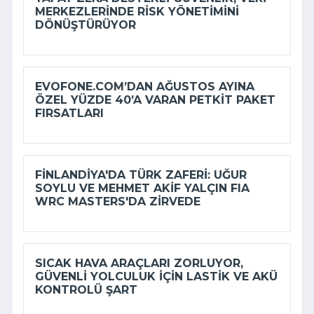
MERKEZLERINDE RISK YÖNETIMINI
DÖNÜŞTÜRÜYOR
EVOFONE.COM’DAN AĞUSTOS AYINA
ÖZEL YÜZDE 40’A VARAN PETKIT PAKET
FIRSATLARI
FINLANDIYA'DA TÜRK ZAFERI: UĞUR
SOYLU VE MEHMET AKIF YALÇIN FIA
WRC MASTERS'DA ZIRVEDE
SICAK HAVA ARAÇLARI ZORLUYOR,
GÜVENLI YOLCULUK IÇIN LASTIK VE AKÜ
KONTROLÜ ŞART