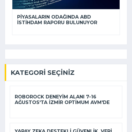
PIYASALARIN ODAĞINDA ABD
ISTIHDAM RAPORU BULUNUYOR
KATEGORI SEÇINIZ
ROBOROCK DENEYIM ALANI 7-16
AĞUSTOS'TA İZMIR OPTIMUM AVM'DE
YAPAY ZEKA DESTEKLI GÜVENLIK, VERI