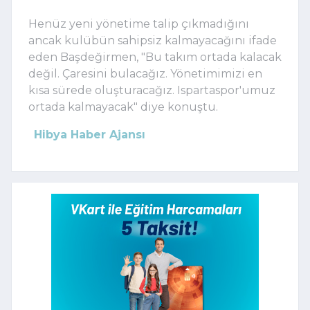
Henüz yeni yönetime talip çıkmadığını
ancak kulübün sahipsiz kalmayacağını ifade
eden Başdeğirmen, "Bu takım ortada kalacak
değil. Çaresini bulacağız. Yönetimimizi en
kısa sürede oluşturacağız. Ispartaspor'umuz
ortada kalmayacak" diye konuştu.
Hibya Haber Ajansı