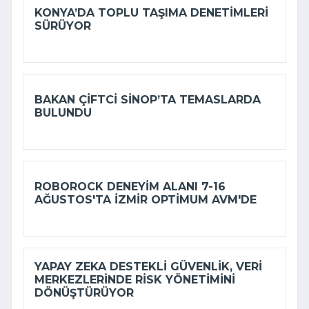
KONYA’DA TOPLU TAŞIMA DENETIMLERI
SÜRÜYOR
BAKAN ÇIFTCI SINOP’TA TEMASLARDA
BULUNDU
ROBOROCK DENEYIM ALANI 7-16
AĞUSTOS'TA İZMIR OPTIMUM AVM'DE
YAPAY ZEKA DESTEKLI GÜVENLIK, VERI
MERKEZLERINDE RISK YÖNETIMINI
DÖNÜŞTÜRÜYOR