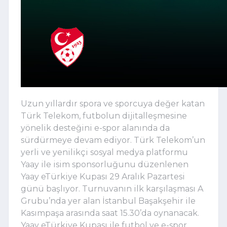
Uzun yıllardır spora ve sporcuya değer katan
Türk Telekom, futbolun dijitalleşmesine
yönelik desteğini e-spor alanında da
sürdürmeye devam ediyor. Türk Telekom’un
yerli ve yenilikçi sosyal medya platformu
Yaay ile isim sponsorluğunu düzenlenen
Yaay eTürkiye Kupası 29 Aralık Pazartesi
günü başlıyor. Turnuvanın ilk karşılaşması A
Grubu’nda yer alan İstanbul Başakşehir ile
Kasımpaşa arasında saat 15.30’da oynanacak.
Yaay eTürkiye Kupası ile futbol ve e-spor