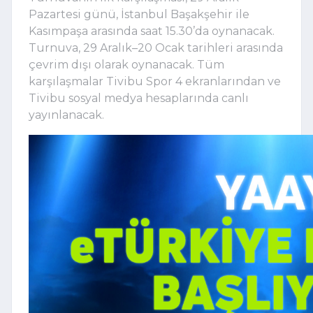
Pazartesi günü, İstanbul Başakşehir ile
Kasımpaşa arasında saat 15.30’da oynanacak.
Turnuva, 29 Aralık–20 Ocak tarihleri arasında
çevrim dışı olarak oynanacak. Tüm
karşılaşmalar Tivibu Spor 4 ekranlarından ve
Tivibu sosyal medya hesaplarında canlı
yayınlanacak.