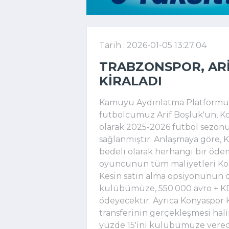
Tarih : 2026-01-05 13:27:04
TRABZONSPOR, ARI
KIRALADI
Kamuyu Aydınlatma Platformuna
futbolcumuz Arif Boşluk'un, K
olarak 2025-2026 futbol sezonu
sağlanmıştır. Anlaşmaya göre,
bedeli olarak herhangi bir öd
oyuncunun tüm maliyetleri Kon
Kesin satın alma opsiyonunun 
kulübümüze, 550.000 avro + KDV
ödeyecektir. Ayrıca Konyaspor
transferinin gerçekleşmesi hali
yüzde 15'ini kulübümüze verecekti