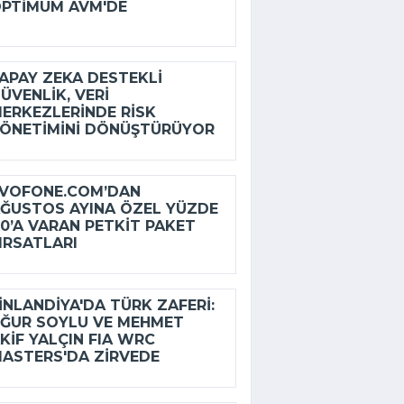
PTIMUM AVM'DE
APAY ZEKA DESTEKLI
ÜVENLIK, VERI
ERKEZLERINDE RISK
ÖNETIMINI DÖNÜŞTÜRÜYOR
VOFONE.COM’DAN
ĞUSTOS AYINA ÖZEL YÜZDE
0’A VARAN PETKIT PAKET
IRSATLARI
INLANDIYA'DA TÜRK ZAFERI:
ĞUR SOYLU VE MEHMET
KIF YALÇIN FIA WRC
ASTERS'DA ZIRVEDE