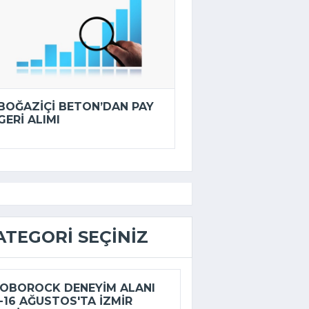
BOĞAZIÇI BETON’DAN PAY
GERI ALIMI
ATEGORI SEÇINIZ
OBOROCK DENEYIM ALANI
-16 AĞUSTOS'TA İZMIR