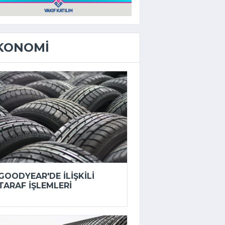
KONOMI
GOODYEAR'DE ILIŞKILI
TARAF IŞLEMLERI