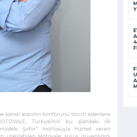
M
Y
E
A
4
F
F
U
A
M
erine kendi aracının konforunu tercih edenlere
OTOVALE, Türkiye’nin bu alandaki ilk
binizdeki Şoför” mottosuyla hizmet veren
ulaşılabilen Motovale; sürüş güvenliğini