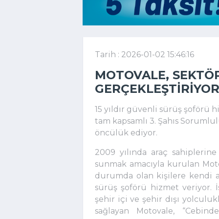
Tarih : 2026-01-02 15:46:16
MOTOVALE, SEKTÖR
GERÇEKLEŞTIRIYO
15 yıldır güvenli sürüş şoförü h
tam kapsamlı 3. Şahıs Sorumlul
öncülük ediyor.
2009 yılında araç sahiplerine
sunmak amacıyla kurulan Motov
durumda olan kişilere kendi ar
sürüş şoförü hizmet veriyor. 
şehir içi ve şehir dışı yolculu
sağlayan Motovale, “Cebind