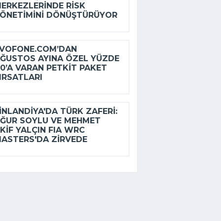
ERKEZLERINDE RISK
ÖNETIMINI DÖNÜŞTÜRÜYOR
VOFONE.COM’DAN
ĞUSTOS AYINA ÖZEL YÜZDE
0’A VARAN PETKIT PAKET
IRSATLARI
INLANDIYA'DA TÜRK ZAFERI:
ĞUR SOYLU VE MEHMET
KIF YALÇIN FIA WRC
ASTERS'DA ZIRVEDE