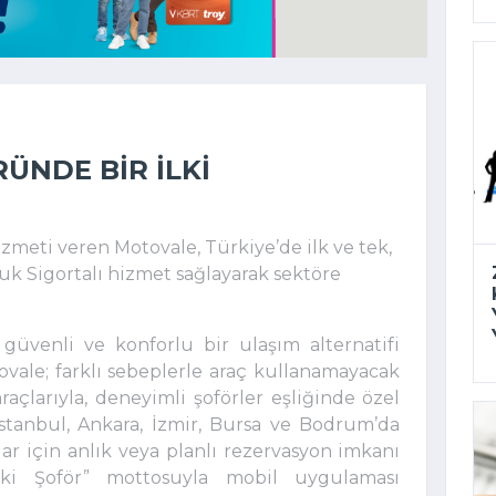
ÜNDE BIR ILKI
R
izmeti veren Motovale, Türkiye’de ilk ve tek,
uk Sigortalı hizmet sağlayarak sektöre
 güvenli ve konforlu bir ulaşım alternatifi
ale; farklı sebeplerle araç kullanamayacak
açlarıyla, deneyimli şoförler eşliğinde özel
İstanbul, Ankara, İzmir, Bursa ve Bodrum’da
klar için anlık veya planlı rezervasyon imkanı
eki Şoför” mottosuyla mobil uygulaması