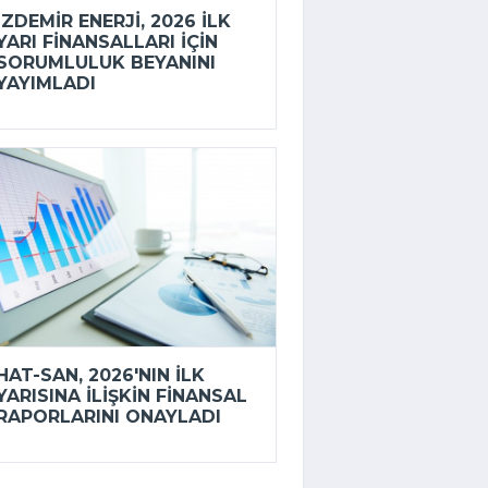
İZDEMİR ENERJI, 2026 ILK
YARI FINANSALLARI IÇIN
SORUMLULUK BEYANINI
YAYIMLADI
HAT-SAN, 2026'NIN ILK
YARISINA ILIŞKIN FINANSAL
RAPORLARINI ONAYLADI