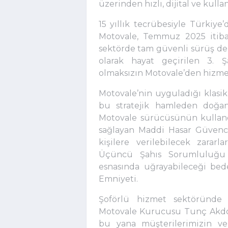
üzerinden hızlı, dijital ve kull
15 yıllık tecrübesiyle Türki
Motovale, Temmuz 2025 itibar
sektörde tam güvenli sürüş den
olarak hayat geçirilen 3. Ş
olmaksızın Motovale’den hizme
Motovale’nin uyguladığı klasik 
bu stratejik hamleden doğan 
Motovale sürücüsünün kullandı
sağlayan Maddi Hasar Güvences
kişilere verilebilecek zara
Üçüncü Şahıs Sorumluluğu v
esnasında uğrayabileceği bede
Emniyeti.
Şoförlü hizmet sektöründe 
Motovale Kurucusu Tunç Akdoğ
bu yana müşterilerimizin ve