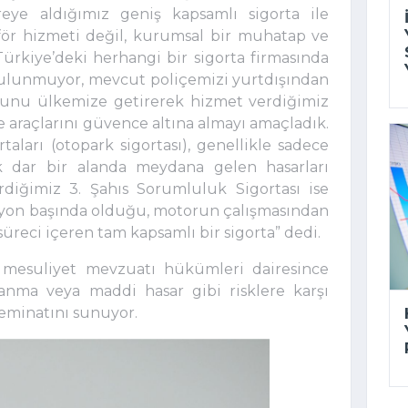
eye aldığımız geniş kapsamlı sigorta ile
för hizmeti değil, kurumsal bir muhatap ve
rkiye’deki herhangi bir sigorta firmasında
bulunmuyor, mevcut poliçemizi yurtdışından
 bunu ülkemize getirerek hizmet verdiğimiz
ve araçlarını güvence altına almayı amaçladık.
taları (otopark sigortası), genellikle sadece
k dar bir alanda meydana gelen hasarları
irdiğimiz 3. Şahıs Sorumluluk Sigortası ise
iyon başında olduğu, motorun çalışmasından
reci içeren tam kapsamlı bir sigorta” dedi.
mesuliyet mevzuatı hükümleri dairesince
lanma veya maddi hasar gibi risklere karşı
teminatını sunuyor.