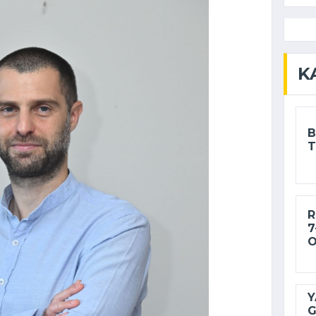
K
B
T
R
7
O
Y
G