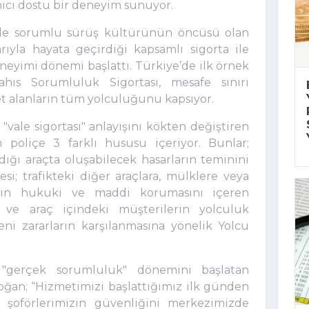
anıcı dostu bir deneyim sunuyor.
ye’de sorumlu sürüş kültürünün öncüsü olan
ıyla hayata geçirdiği kapsamlı sigorta ile
eyimi dönemi başlattı. Türkiye’de ilk örnek
ahıs Sorumluluk Sigortası, mesafe sınırı
t alanların tüm yolculuğunu kapsıyor.
"vale sigortası" anlayışını kökten değiştiren
poliçe 3 farklı hususu içeriyor. Bunlar;
ğı araçta oluşabilecek hasarların teminini
i; trafikteki diğer araçlara, mülklere veya
rların hukuki ve maddi korumasını içeren
e araç içindeki müşterilerin yolculuk
ni zararların karşılanmasına yönelik Yolcu
"gerçek sorumluluk" dönemini başlatan
an; “Hizmetimizi başlattığımız ilk günden
 şoförlerimizin güvenliğini merkezimizde