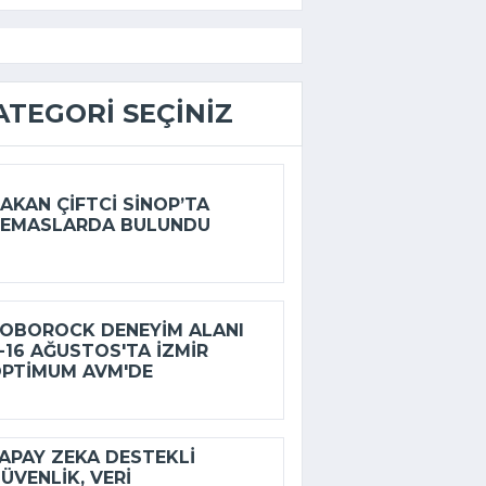
ATEGORI SEÇINIZ
AKAN ÇIFTCI SINOP’TA
EMASLARDA BULUNDU
OBOROCK DENEYIM ALANI
-16 AĞUSTOS'TA İZMIR
PTIMUM AVM'DE
APAY ZEKA DESTEKLI
ÜVENLIK, VERI