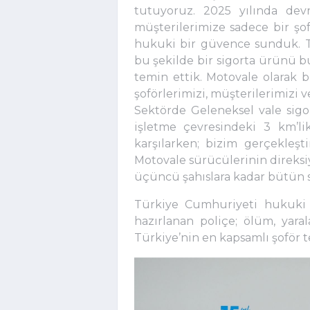
tutuyoruz. 2025 yılında devr
müşterilerimize sadece bir şo
hukuki bir güvence sunduk. Tü
bu şekilde bir sigorta ürünü 
temin ettik. Motovale olarak
şoförlerimizi, müşterilerimizi 
Sektörde Geleneksel vale sigor
işletme çevresindeki 3 km’li
karşılarken; bizim gerçekleşt
Motovale sürücülerinin direks
üçüncü şahıslara kadar bütün sü
Türkiye Cumhuriyeti hukuki 
hazırlanan poliçe; ölüm, yara
Türkiye’nin en kapsamlı şoför 